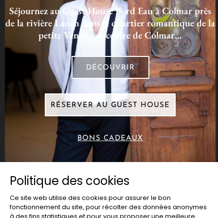
Séjournez au Guest House Bord Eau à Colmar près
de la rivière Lauch dans le quartier romantique de la
petite Venise, au centre de Colmar…
DÉCOUVRIR
RÉSERVER AU GUEST HOUSE
BONS CADEAUX
Politique des cookies
© Jean-Yves Schillinger Site Réalisé Par
AJI
Ce site web utilise des cookies pour assurer le bon
fonctionnement du site, pour récolter des données anonymes
Groupe SAS
à des fins statistiques et pour vous proposer une meilleure