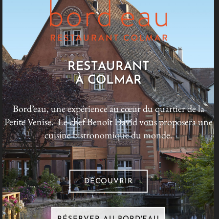
RESTAURANT
À COLMAR
Bord’eau, une expérience au cœur du quartier de la
Petite Venise. Le chef Benoît David vous proposera une
cuisine bistronomique du monde.
DÉCOUVRIR