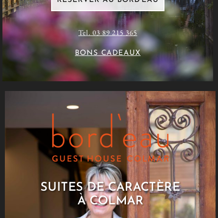
RÉSERVER AU BORD'EAU
Tel. 03 89 215 365
BONS CADEAUX
SUITES DE CARACTÈRE
À COLMAR