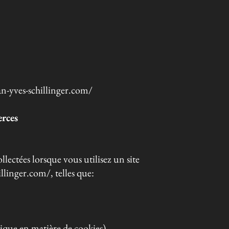
n-yves-schillinger.com/
erces
ectées lorsque vous utilisez un site
llinger.com/, telles que:
ique en matière de cookies).